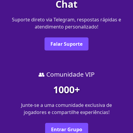
Chat
Suporte direto via Telegram, respostas rápidas e
atendimento personalizado!
Falar Suporte
👥 Comunidade VIP
1000+
Junte-se a uma comunidade exclusiva de
jogadores e compartilhe experiências!
Entrar Grupo