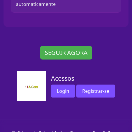
automaticamente
SEGUIR AGORA
Acessos
Login
Registrar-se