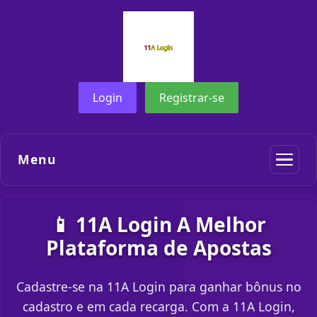
Login
Registrar-se
Menu
📱 11A Login A Melhor
Plataforma de Apostas
Cadastre-se na 11A Login para ganhar bônus no
cadastro e em cada recarga. Com a 11A Login,