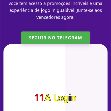
você tem acesso a promoções incríveis e uma
experiência de jogo inigualável. Junte-se aos
vencedores agora!
SEGUIR NO TELEGRAM