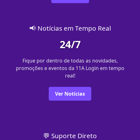
📢 Notícias em Tempo Real
24/7
Fique por dentro de todas as novidades,
promoções e eventos da 11A Login em tempo
real!
Ver Notícias
💬 Suporte Direto