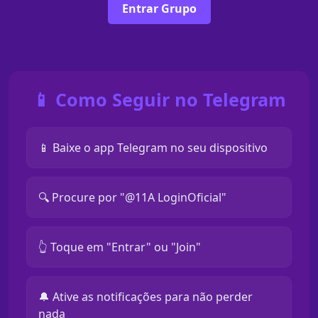
Entrar Grupo
📱 Como Seguir no Telegram
📱 Baixe o app Telegram no seu dispositivo
🔍 Procure por "@11A LoginOficial"
👆 Toque em "Entrar" ou "Join"
🔔 Ative as notificações para não perder
nada