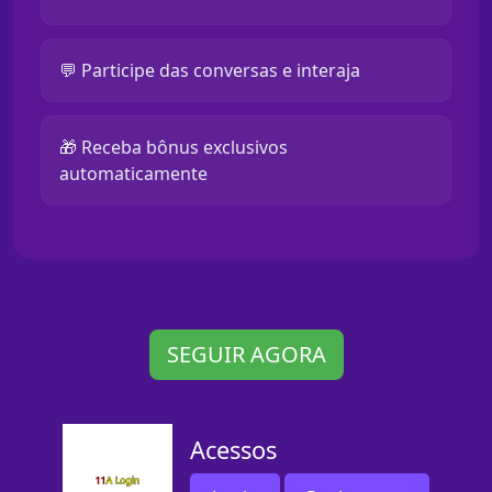
💬 Participe das conversas e interaja
🎁 Receba bônus exclusivos
automaticamente
SEGUIR AGORA
Acessos