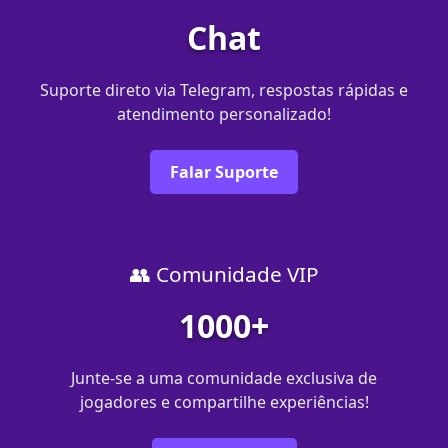
Chat
Suporte direto via Telegram, respostas rápidas e
atendimento personalizado!
Falar Suporte
👥 Comunidade VIP
1000+
Junte-se a uma comunidade exclusiva de
jogadores e compartilhe experiências!