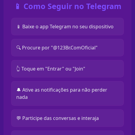
📱 Como Seguir no Telegram
📱 Baixe o app Telegram no seu dispositivo
🔍 Procure por "@123Br.ComOficial"
👆 Toque em "Entrar" ou "Join"
🔔 Ative as notificações para não perder
nada
💬 Participe das conversas e interaja