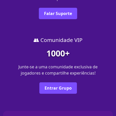
Falar Suporte
👥 Comunidade VIP
1000+
Junte-se a uma comunidade exclusiva de
jogadores e compartilhe experiências!
Entrar Grupo