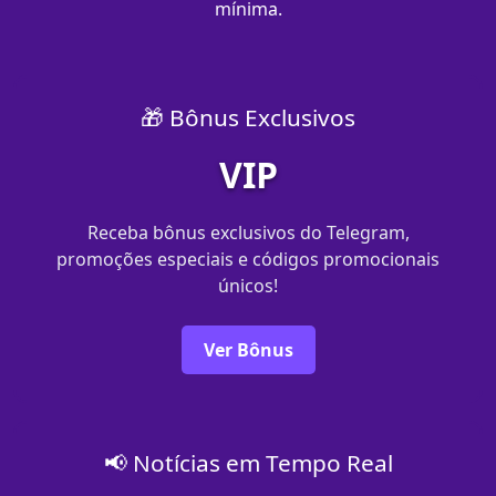
mínima.
🎁 Bônus Exclusivos
VIP
Receba bônus exclusivos do Telegram,
promoções especiais e códigos promocionais
únicos!
Ver Bônus
📢 Notícias em Tempo Real