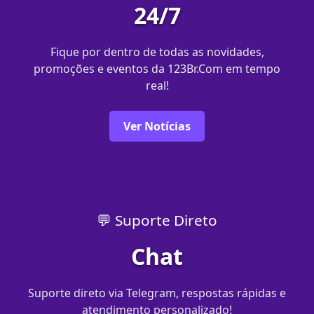
24/7
Fique por dentro de todas as novidades,
promoções e eventos da 123Br.Com em tempo
real!
Ver Notícias
💬 Suporte Direto
Chat
Suporte direto via Telegram, respostas rápidas e
atendimento personalizado!