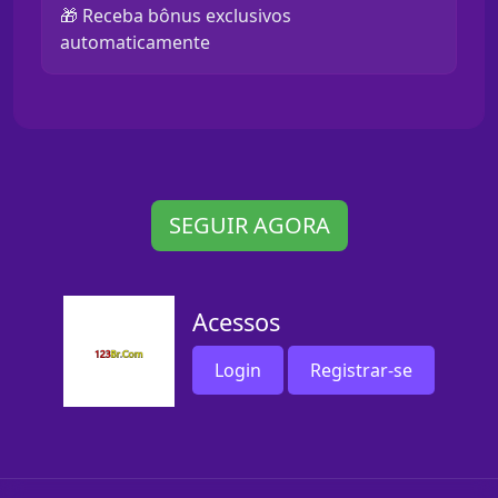
🎁 Receba bônus exclusivos
automaticamente
SEGUIR AGORA
Acessos
Login
Registrar-se