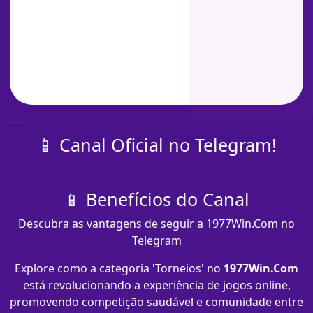
📱 Canal Oficial no Telegram!
📱 Benefícios do Canal
Descubra as vantagens de seguir a 1977Win.Com no
Telegram
Explore como a categoria 'Torneios' no
1977Win.Com
está revolucionando a experiência de jogos online,
promovendo competição saudável e comunidade entre