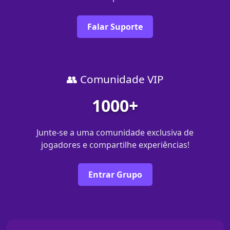
Falar Suporte
👥 Comunidade VIP
1000+
Junte-se a uma comunidade exclusiva de
jogadores e compartilhe experiências!
Entrar Grupo