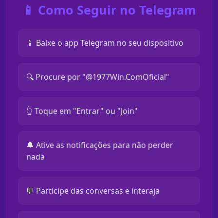
📱 Como Seguir no Telegram
📱 Baixe o app Telegram no seu dispositivo
🔍 Procure por "@1977Win.ComOficial"
👆 Toque em "Entrar" ou "Join"
🔔 Ative as notificações para não perder
nada
💬 Participe das conversas e interaja