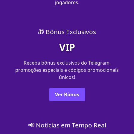
jogadores.
🎁 Bônus Exclusivos
VIP
Receba bônus exclusivos do Telegram,
promoções especiais e códigos promocionais
únicos!
Ver Bônus
📢 Notícias em Tempo Real