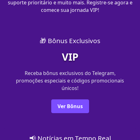
suporte prioritário e muito mais. Registre-se agora e
comece sua jornada VIP!
🎁 Bônus Exclusivos
VIP
Receba bônus exclusivos do Telegram,
promoções especiais e códigos promocionais
únicos!
Ver Bônus
📢 Notícias em Tempo Real