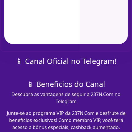
📱 Canal Oficial no Telegram!
📱 Benefícios do Canal
Descubra as vantagens de seguir a 237N.Com no
Telegram
Junte-se ao programa VIP da 237N.Com e desfrute de
benefícios exclusivos! Como membro VIP, você terá
acesso a bônus especiais, cashback aumentado,