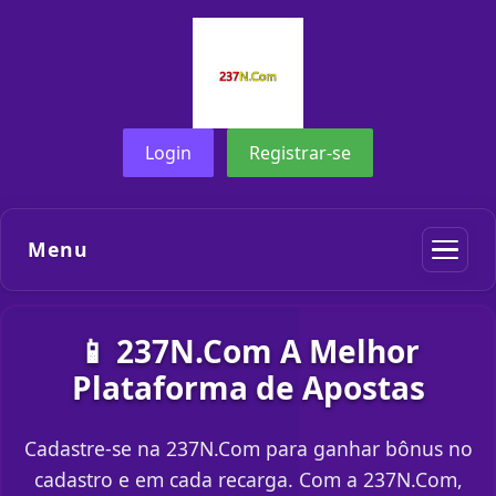
Login
Registrar-se
Menu
📱 237N.Com A Melhor
Plataforma de Apostas
Cadastre-se na 237N.Com para ganhar bônus no
cadastro e em cada recarga. Com a 237N.Com,