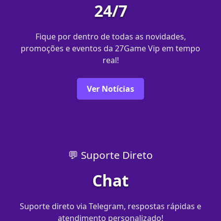
24/7
Fique por dentro de todas as novidades,
promoções e eventos da 27Game Vip em tempo
real!
Ver Notícias
💬 Suporte Direto
Chat
Suporte direto via Telegram, respostas rápidas e
atendimento personalizado!