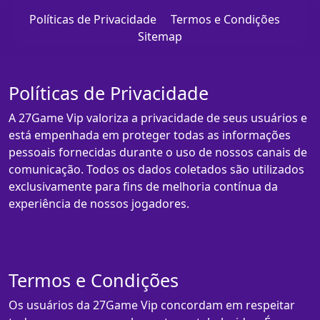
Políticas de Privacidade
Termos e Condições
Sitemap
Políticas de Privacidade
A 27Game Vip valoriza a privacidade de seus usuários e
está empenhada em proteger todas as informações
pessoais fornecidas durante o uso de nossos canais de
comunicação. Todos os dados coletados são utilizados
exclusivamente para fins de melhoria contínua da
experiência de nossos jogadores.
Termos e Condições
Os usuários da 27Game Vip concordam em respeitar