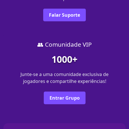
Falar Suporte
👥 Comunidade VIP
1000+
Junte-se a uma comunidade exclusiva de
jogadores e compartilhe experiências!
Entrar Grupo