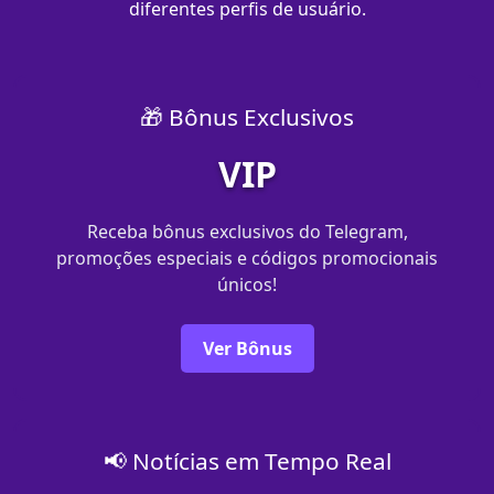
diferentes perfis de usuário.
🎁 Bônus Exclusivos
VIP
Receba bônus exclusivos do Telegram,
promoções especiais e códigos promocionais
únicos!
Ver Bônus
📢 Notícias em Tempo Real