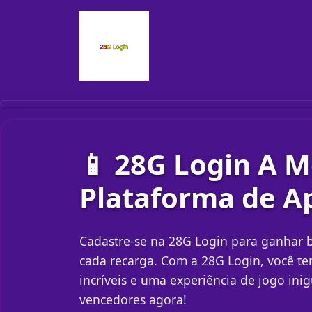
📱 28G Login A M
Plataforma de A
Cadastre-se na 28G Login para ganhar 
cada recarga. Com a 28G Login, você t
incríveis e uma experiência de jogo inig
vencedores agora!