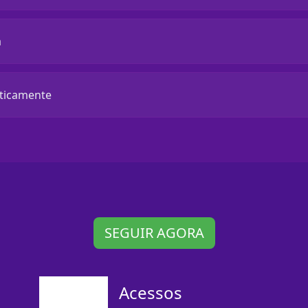
a
aticamente
SEGUIR AGORA
Acessos