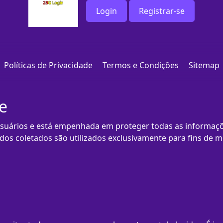
Login
Registrar-se
Políticas de Privacidade
Termos e Condições
Sitemap
de
 usuários e está empenhada em proteger todas as informaç
os coletados são utilizados exclusivamente para fins de m