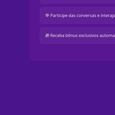
💬 Participe das conversas e interaj
🎁 Receba bônus exclusivos autom