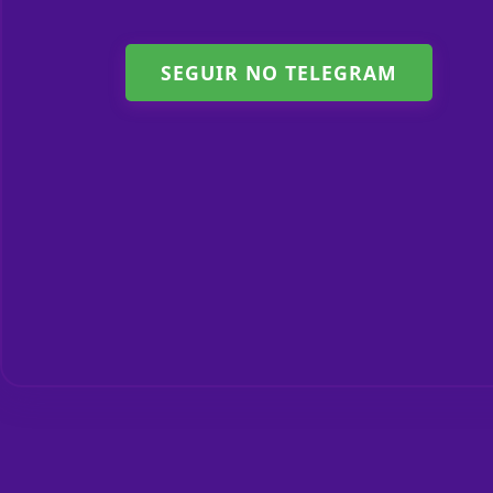
SEGUIR NO TELEGRAM