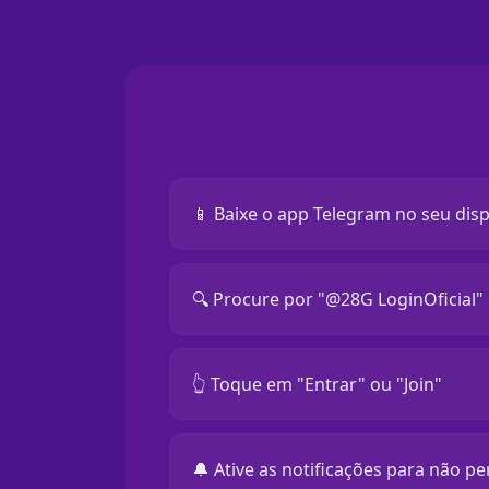
📱 Baixe o app Telegram no seu disp
🔍 Procure por "@28G LoginOficial"
👆 Toque em "Entrar" ou "Join"
🔔 Ative as notificações para não p