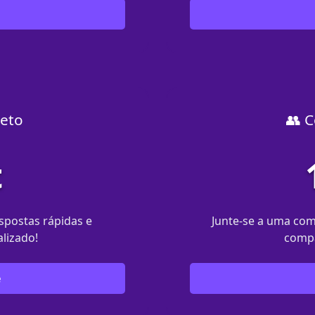
reto
👥 
t
espostas rápidas e
Junte-se a uma com
lizado!
compa
e