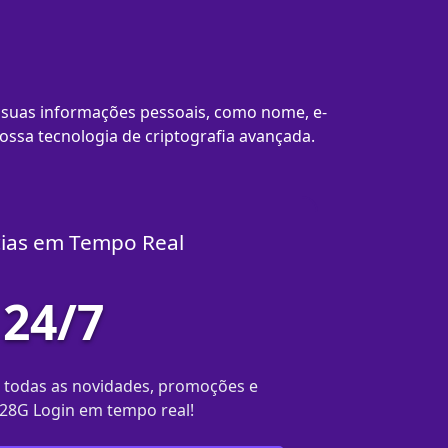
om suas informações pessoais, como nome, e-
nossa tecnologia de criptografia avançada.
cias em Tempo Real
24/7
e todas as novidades, promoções e
 28G Login em tempo real!