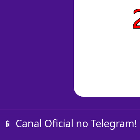
📱 Canal Oficial no Telegram!