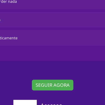
erder nada
a
aticamente
SEGUIR AGORA