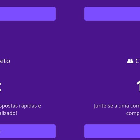
reto
👥 
t
espostas rápidas e
Junte-se a uma com
lizado!
compa
e