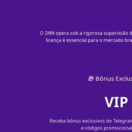
O 2NN opera sob a rigorosa supervisão d
licença é essencial para o mercado br
🎁 Bônus Exclu
VIP
Receba bônus exclusivos do Telegra
e códigos promocionai