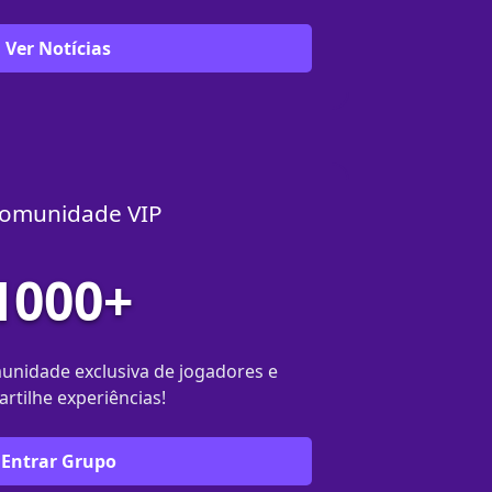
Ver Notícias
Comunidade VIP
1000+
unidade exclusiva de jogadores e
rtilhe experiências!
Entrar Grupo