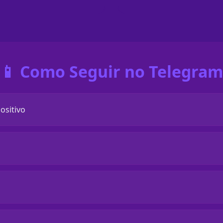
📱 Como Seguir no Telegram
ositivo