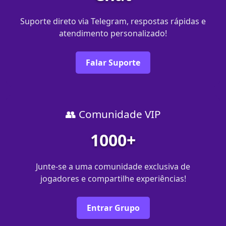
Suporte direto via Telegram, respostas rápidas e
atendimento personalizado!
Falar Suporte
👥 Comunidade VIP
1000+
Junte-se a uma comunidade exclusiva de
jogadores e compartilhe experiências!
Entrar Grupo