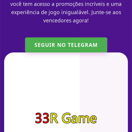
você tem acesso a promoções incríveis e uma
experiência de jogo inigualável. Junte-se aos
vencedores agora!
SEGUIR NO TELEGRAM