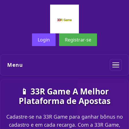
Login
Registrar-se
Menu
📱 33R Game A Melhor
Plataforma de Apostas
Cadastre-se na 33R Game para ganhar bônus no
cadastro e em cada recarga. Com a 33R Game,