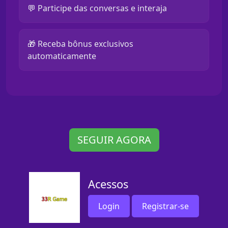
💬 Participe das conversas e interaja
🎁 Receba bônus exclusivos
automaticamente
SEGUIR AGORA
Acessos
Login
Registrar-se