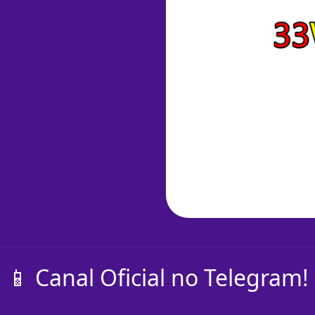
📱 Canal Oficial no Telegram!