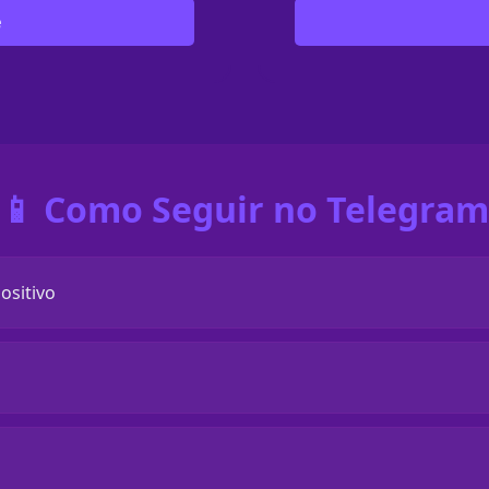
e
📱 Como Seguir no Telegram
ositivo