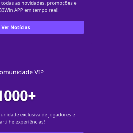
e todas as novidades, promoções e
33Win APP em tempo real!
Ver Notícias
Comunidade VIP
1000+
unidade exclusiva de jogadores e
rtilhe experiências!