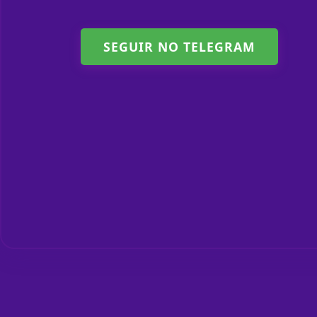
SEGUIR NO TELEGRAM