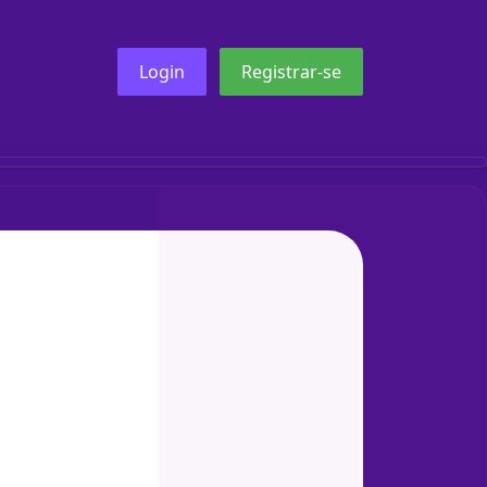
Login
Registrar-se