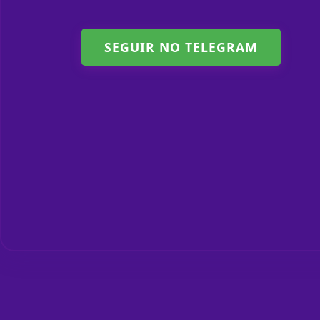
SEGUIR NO TELEGRAM