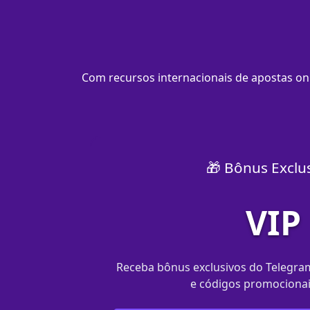
Com recursos internacionais de apostas onl
🎁 Bônus Exclu
VIP
Receba bônus exclusivos do Telegra
e códigos promocionai