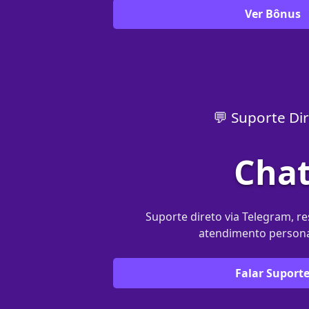
Ver Bônus
💬 Suporte Di
Cha
Suporte direto via Telegram, r
atendimento persona
Falar Suport