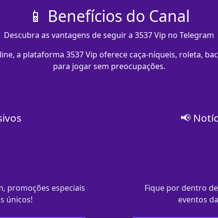
📱 Benefícios do Canal
Descubra as vantagens de seguir a 3537 Vip no Telegram
ine, a plataforma 3537 Vip oferece caça-níqueis, roleta, b
para jogar sem preocupações.
sivos
📢 Notí
m, promoções especiais
Fique por dentro d
s únicos!
eventos da