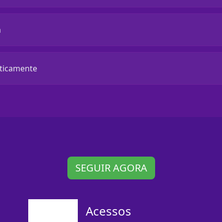
a
aticamente
SEGUIR AGORA
Acessos