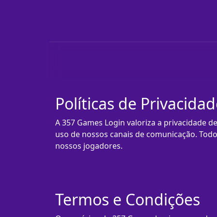
Políticas de Privacida
A 357 Games Login valoriza a privacidade 
uso de nossos canais de comunicação. Todos
nossos jogadores.
Termos e Condições