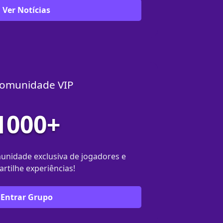
Ver Notícias
Comunidade VIP
1000+
unidade exclusiva de jogadores e
rtilhe experiências!
Entrar Grupo