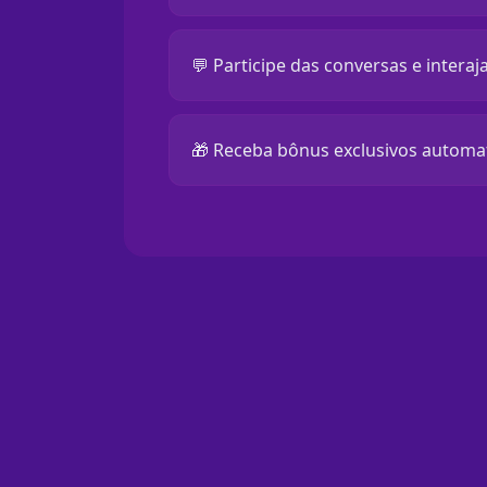
💬 Participe das conversas e interaj
🎁 Receba bônus exclusivos autom