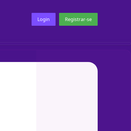
Login
Registrar-se