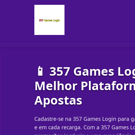
📱 357 Games Lo
Melhor Platafor
Apostas
Cadastre-se na 357 Games Login para g
e em cada recarga. Com a 357 Games Lo