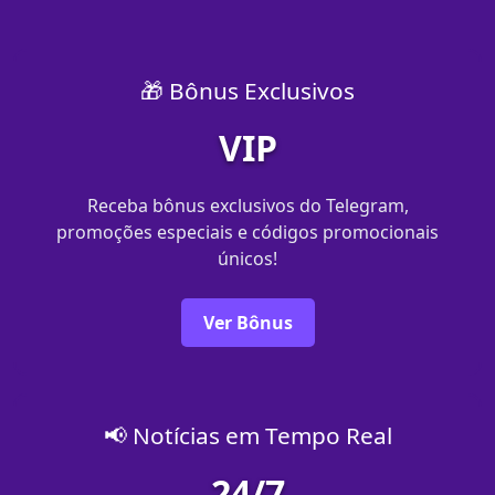
🎁 Bônus Exclusivos
VIP
Receba bônus exclusivos do Telegram,
promoções especiais e códigos promocionais
únicos!
Ver Bônus
📢 Notícias em Tempo Real
24/7