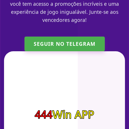
você tem acesso a promoções incríveis e uma
experiência de jogo inigualável. Junte-se aos
vencedores agora!
SEGUIR NO TELEGRAM