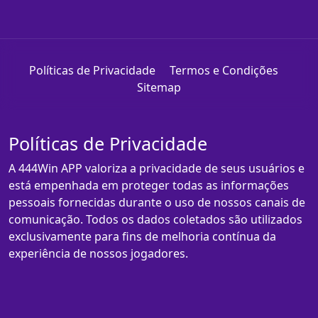
Políticas de Privacidade
Termos e Condições
Sitemap
Políticas de Privacidade
A 444Win APP valoriza a privacidade de seus usuários e
está empenhada em proteger todas as informações
pessoais fornecidas durante o uso de nossos canais de
comunicação. Todos os dados coletados são utilizados
exclusivamente para fins de melhoria contínua da
experiência de nossos jogadores.