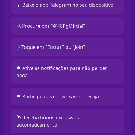
📱 Baixe o app Telegram no seu dispositivo
🔍 Procure por "@48PgOficial"
👆 Toque em "Entrar" ou "Join"
🔔 Ative as notificações para não perder
nada
💬 Participe das conversas e interaja
🎁 Receba bônus exclusivos
automaticamente