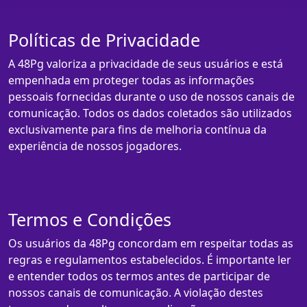
Políticas de Privacidade
A 48Pg valoriza a privacidade de seus usuários e está
empenhada em proteger todas as informações
pessoais fornecidas durante o uso de nossos canais de
comunicação. Todos os dados coletados são utilizados
exclusivamente para fins de melhoria contínua da
experiência de nossos jogadores.
Termos e Condições
Os usuários da 48Pg concordam em respeitar todas as
regras e regulamentos estabelecidos. É importante ler
e entender todos os termos antes de participar de
nossos canais de comunicação. A violação destes