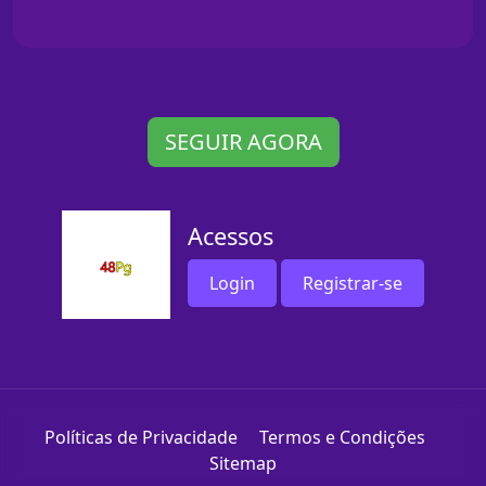
SEGUIR AGORA
Acessos
Login
Registrar-se
Políticas de Privacidade
Termos e Condições
Sitemap