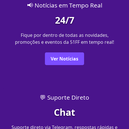
📢 Notícias em Tempo Real
24/7
Fique por dentro de todas as novidades,
promoções e eventos da 51FF em tempo real!
Ver Notícias
💬 Suporte Direto
Chat
Suporte direto via Telegram, respostas rápidas e