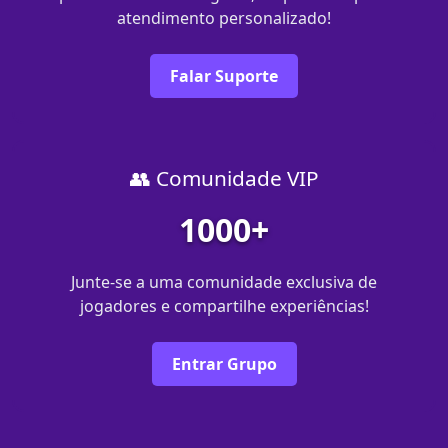
atendimento personalizado!
Falar Suporte
👥 Comunidade VIP
1000+
Junte-se a uma comunidade exclusiva de
jogadores e compartilhe experiências!
Entrar Grupo