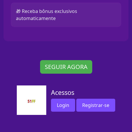
🎁 Receba bônus exclusivos
automaticamente
SEGUIR AGORA
Acessos
Login
Registrar-se