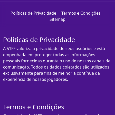
Políticas de Privacidade
Termos e Condições
Sitemap
Políticas de Privacidade
A 51FF valoriza a privacidade de seus usuários e está
empenhada em proteger todas as informações
pessoais fornecidas durante o uso de nossos canais de
comunicação. Todos os dados coletados são utilizados
exclusivamente para fins de melhoria contínua da
experiência de nossos jogadores.
Termos e Condições