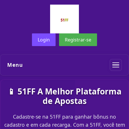
Login
Registrar-se
Menu
📱 51FF A Melhor Plataforma
de Apostas
Cadastre-se na 51FF para ganhar bônus no
cadastro e em cada recarga. Com a 51FF, você tem