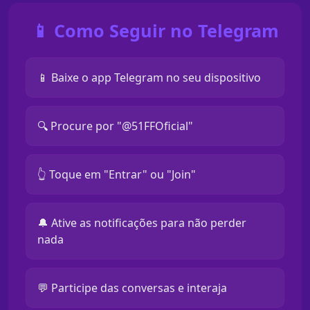
📱 Como Seguir no Telegram
📱 Baixe o app Telegram no seu dispositivo
🔍 Procure por "@51FFOficial"
👆 Toque em "Entrar" ou "Join"
🔔 Ative as notificações para não perder
nada
💬 Participe das conversas e interaja