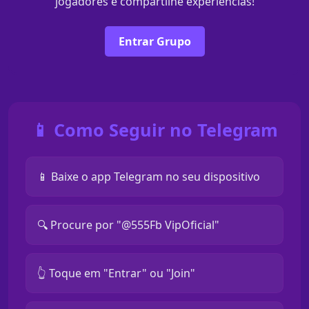
jogadores e compartilhe experiências!
Entrar Grupo
📱 Como Seguir no Telegram
📱 Baixe o app Telegram no seu dispositivo
🔍 Procure por "@555Fb VipOficial"
👆 Toque em "Entrar" ou "Join"