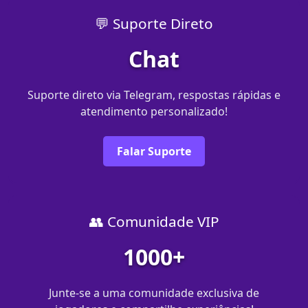
💬 Suporte Direto
Chat
Suporte direto via Telegram, respostas rápidas e
atendimento personalizado!
Falar Suporte
👥 Comunidade VIP
1000+
Junte-se a uma comunidade exclusiva de