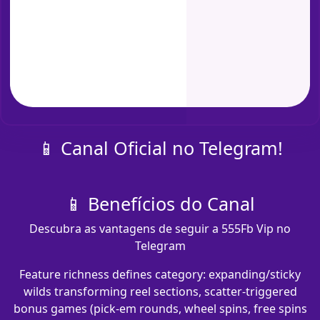
📱 Canal Oficial no Telegram!
📱 Benefícios do Canal
Descubra as vantagens de seguir a 555Fb Vip no
Telegram
Feature richness defines category: expanding/sticky
wilds transforming reel sections, scatter-triggered
bonus games (pick-em rounds, wheel spins, free spins