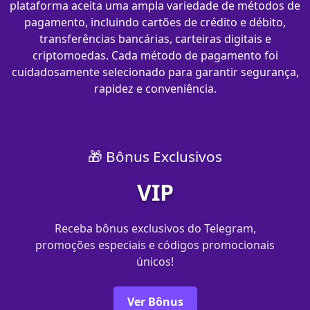
plataforma aceita uma ampla variedade de métodos de
pagamento, incluindo cartões de crédito e débito,
transferências bancárias, carteiras digitais e
criptomoedas. Cada método de pagamento foi
cuidadosamente selecionado para garantir segurança,
rapidez e conveniência.
🎁 Bônus Exclusivos
VIP
Receba bônus exclusivos do Telegram,
promoções especiais e códigos promocionais
únicos!
Ver Bônus