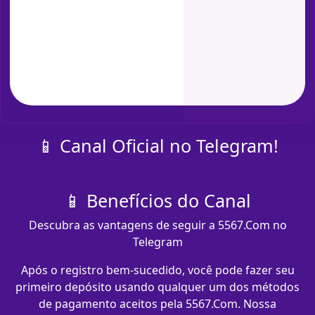
📱 Canal Oficial no Telegram!
📱 Benefícios do Canal
Descubra as vantagens de seguir a 5567.Com no
Telegram
Após o registro bem-sucedido, você pode fazer seu
primeiro depósito usando qualquer um dos métodos
de pagamento aceitos pela 5567.Com. Nossa