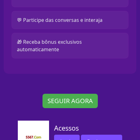
💬 Participe das conversas e interaja
🎁 Receba bônus exclusivos
automaticamente
SEGUIR AGORA
Acessos