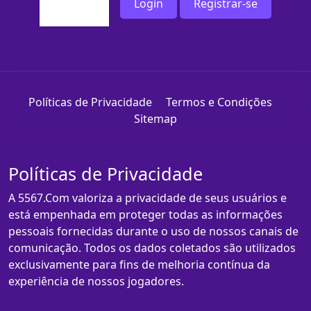
Login
Registrar-se
Políticas de Privacidade
Termos e Condições
Sitemap
Políticas de Privacidade
A 5567.Com valoriza a privacidade de seus usuários e
está empenhada em proteger todas as informações
pessoais fornecidas durante o uso de nossos canais de
comunicação. Todos os dados coletados são utilizados
exclusivamente para fins de melhoria contínua da
experiência de nossos jogadores.