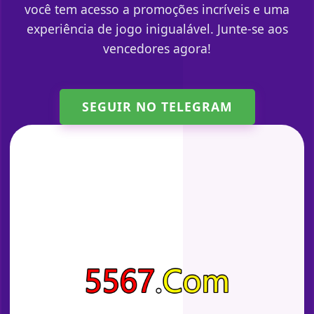
você tem acesso a promoções incríveis e uma
experiência de jogo inigualável. Junte-se aos
vencedores agora!
SEGUIR NO TELEGRAM