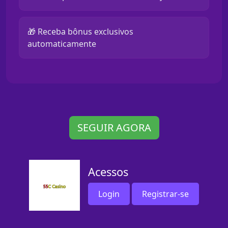
🎁 Receba bônus exclusivos
automaticamente
SEGUIR AGORA
Acessos
Login
Registrar-se