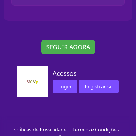
SEGUIR AGORA
Acessos
Login
Registrar-se
Políticas de Privacidade
Termos e Condições