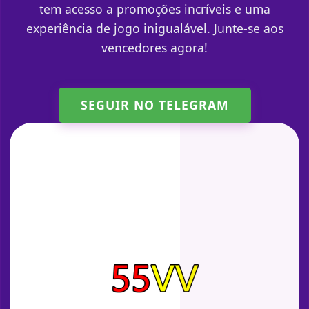
tem acesso a promoções incríveis e uma
experiência de jogo inigualável. Junte-se aos
vencedores agora!
SEGUIR NO TELEGRAM