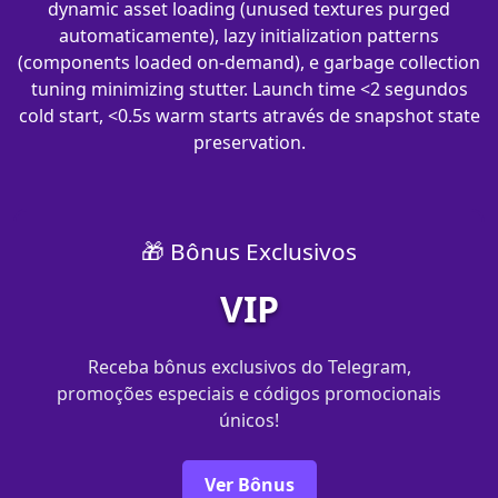
dynamic asset loading (unused textures purged
automaticamente), lazy initialization patterns
(components loaded on-demand), e garbage collection
tuning minimizing stutter. Launch time <2 segundos
cold start, <0.5s warm starts através de snapshot state
preservation.
🎁 Bônus Exclusivos
VIP
Receba bônus exclusivos do Telegram,
promoções especiais e códigos promocionais
únicos!
Ver Bônus