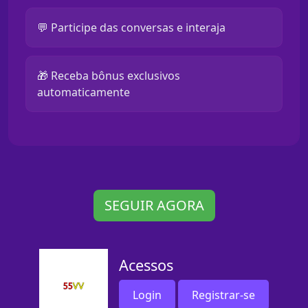
💬 Participe das conversas e interaja
🎁 Receba bônus exclusivos
automaticamente
SEGUIR AGORA
Acessos
Login
Registrar-se