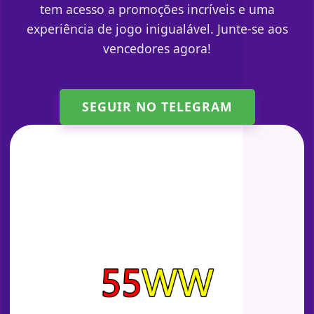
tem acesso a promoções incríveis e uma
experiência de jogo inigualável. Junte-se aos
vencedores agora!
SEGUIR NO TELEGRAM