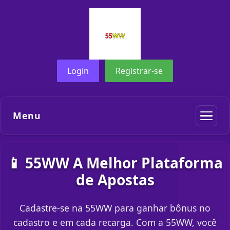
Login
Registrar-se
Menu
📱 55WW A Melhor Plataforma
de Apostas
Cadastre-se na 55WW para ganhar bônus no
cadastro e em cada recarga. Com a 55WW, você