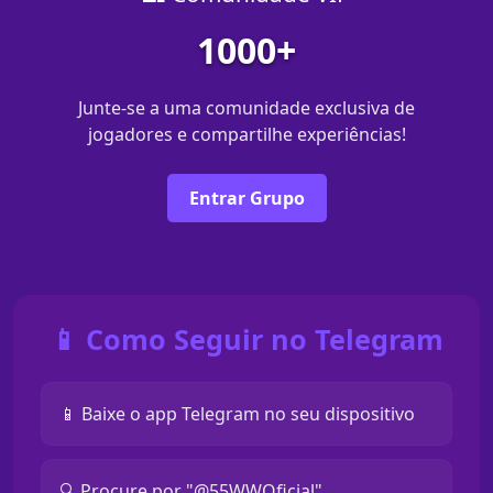
1000+
Junte-se a uma comunidade exclusiva de
jogadores e compartilhe experiências!
Entrar Grupo
📱 Como Seguir no Telegram
📱 Baixe o app Telegram no seu dispositivo
🔍 Procure por "@55WWOficial"