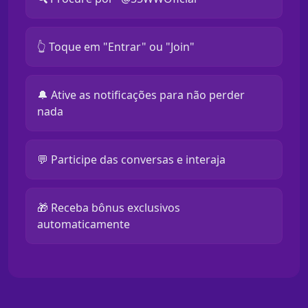
👆 Toque em "Entrar" ou "Join"
🔔 Ative as notificações para não perder
nada
💬 Participe das conversas e interaja
🎁 Receba bônus exclusivos
automaticamente