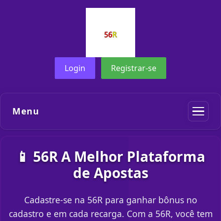
Login
Registrar-se
Menu
📱 56R A Melhor Plataforma
de Apostas
Cadastre-se na 56R para ganhar bônus no
cadastro e em cada recarga. Com a 56R, você tem