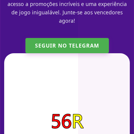
acesso a promoções incríveis e uma experiência
de jogo inigualável. Junte-se aos vencedores
agora!
SEGUIR NO TELEGRAM