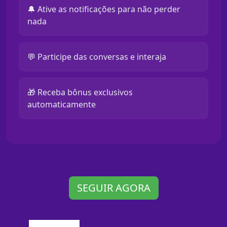
🔔 Ative as notificações para não perder
nada
💬 Participe das conversas e interaja
🎁 Receba bônus exclusivos
automaticamente
SEGUIR AGORA