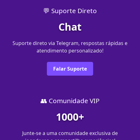
💬 Suporte Direto
Chat
Suporte direto via Telegram, respostas rápidas e
atendimento personalizado!
Falar Suporte
👥 Comunidade VIP
1000+
Junte-se a uma comunidade exclusiva de