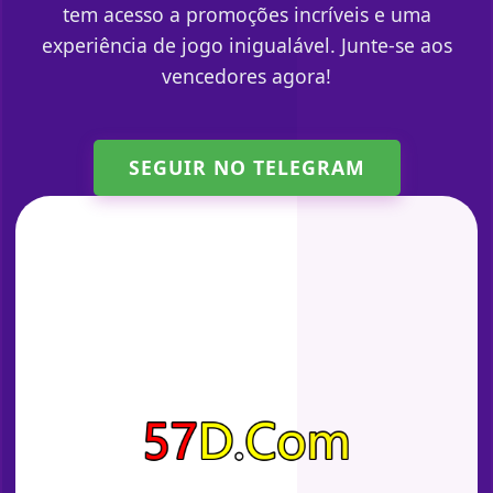
tem acesso a promoções incríveis e uma
experiência de jogo inigualável. Junte-se aos
vencedores agora!
SEGUIR NO TELEGRAM