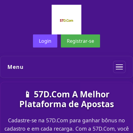
Login
Registrar-se
Menu
📱 57D.Com A Melhor
Plataforma de Apostas
Cadastre-se na 57D.Com para ganhar bônus no
cadastro e em cada recarga. Com a 57D.Com, você