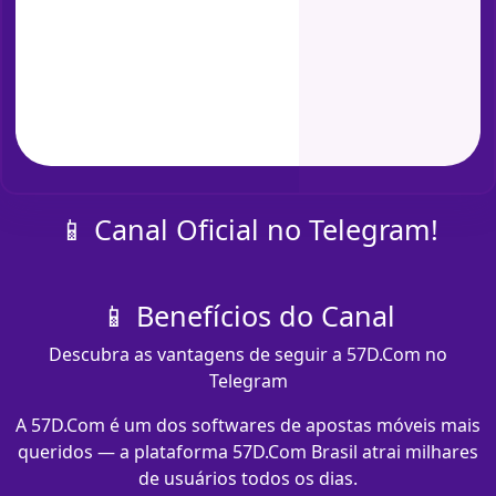
📱 Canal Oficial no Telegram!
📱 Benefícios do Canal
Descubra as vantagens de seguir a 57D.Com no
Telegram
A 57D.Com é um dos softwares de apostas móveis mais
queridos — a plataforma 57D.Com Brasil atrai milhares
de usuários todos os dias.