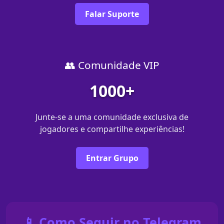
Falar Suporte
👥 Comunidade VIP
1000+
Junte-se a uma comunidade exclusiva de
jogadores e compartilhe experiências!
Entrar Grupo
📱 Como Seguir no Telegram