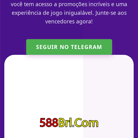
você tem acesso a promoções incríveis e uma
experiência de jogo inigualável. Junte-se aos
vencedores agora!
SEGUIR NO TELEGRAM