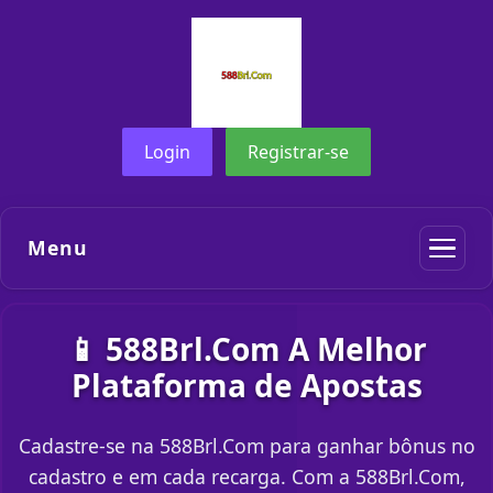
Login
Registrar-se
Menu
📱 588Brl.Com A Melhor
Plataforma de Apostas
Cadastre-se na 588Brl.Com para ganhar bônus no
cadastro e em cada recarga. Com a 588Brl.Com,