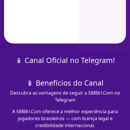
📱 Canal Oficial no Telegram!
📱 Benefícios do Canal
Descubra as vantagens de seguir a 588Brl.Com no
Telegram
A 588Brl.Com oferece a melhor experiência para
jogadores brasileiros — com licença legal e
credibilidade internacional.