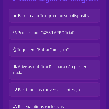
📱 Baixe o app Telegram no seu dispositivo
🔍 Procure por "@58R APPOficial"
👆 Toque em "Entrar" ou "Join"
🔔 Ative as notificações para não perder
nada
💬 Participe das conversas e interaja
🎁 Receba bônus exclusivos