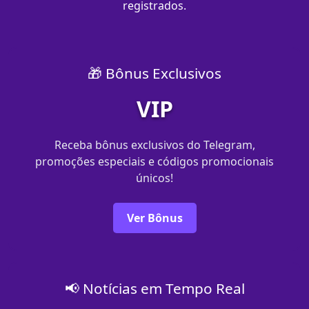
registrados.
🎁 Bônus Exclusivos
VIP
Receba bônus exclusivos do Telegram,
promoções especiais e códigos promocionais
únicos!
Ver Bônus
📢 Notícias em Tempo Real