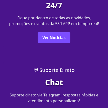
24/7
Fique por dentro de todas as novidades,
promoções e eventos da 58R APP em tempo real!
Ver Notícias
💬 Suporte Direto
Chat
Suporte direto via Telegram, respostas rápidas e
atendimento personalizado!