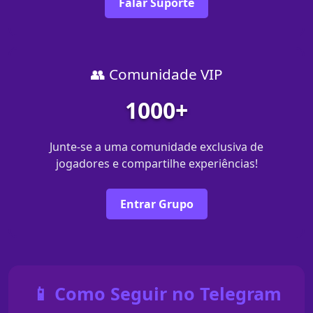
Falar Suporte
👥 Comunidade VIP
1000+
Junte-se a uma comunidade exclusiva de
jogadores e compartilhe experiências!
Entrar Grupo
📱 Como Seguir no Telegram