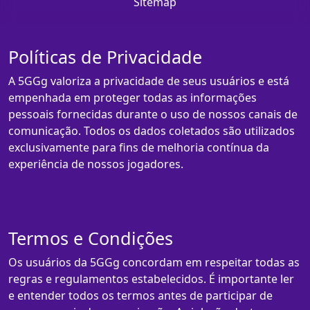
Sitemap
Políticas de Privacidade
A 5GGg valoriza a privacidade de seus usuários e está
empenhada em proteger todas as informações
pessoais fornecidas durante o uso de nossos canais de
comunicação. Todos os dados coletados são utilizados
exclusivamente para fins de melhoria contínua da
experiência de nossos jogadores.
Termos e Condições
Os usuários da 5GGg concordam em respeitar todas as
regras e regulamentos estabelecidos. É importante ler
e entender todos os termos antes de participar de