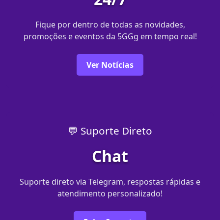
Fique por dentro de todas as novidades,
promoções e eventos da 5GGg em tempo real!
Ver Notícias
💬 Suporte Direto
Chat
Suporte direto via Telegram, respostas rápidas e
atendimento personalizado!