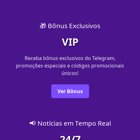
🎁 Bônus Exclusivos
VIP
Receba bônus exclusivos do Telegram,
promoções especiais e códigos promocionais
únicos!
Ver Bônus
📢 Notícias em Tempo Real
24/7