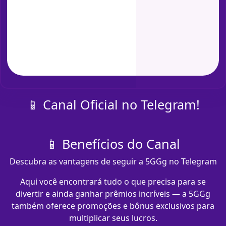
📱 Canal Oficial no Telegram!
📱 Benefícios do Canal
Descubra as vantagens de seguir a 5GGg no Telegram
Aqui você encontrará tudo o que precisa para se
divertir e ainda ganhar prêmios incríveis — a 5GGg
também oferece promoções e bônus exclusivos para
multiplicar seus lucros.