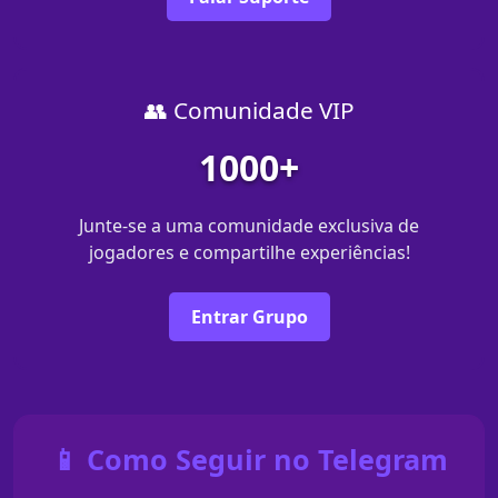
👥 Comunidade VIP
1000+
Junte-se a uma comunidade exclusiva de
jogadores e compartilhe experiências!
Entrar Grupo
📱 Como Seguir no Telegram