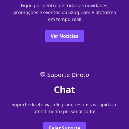
Fique por dentro de todas as novidades,
promoções e eventos da 5Xpg Com Plataforma
em tempo real!
Ver Notícias
💬 Suporte Direto
Chat
Suporte direto via Telegram, respostas rápidas e
atendimento personalizado!
Falar Suporte