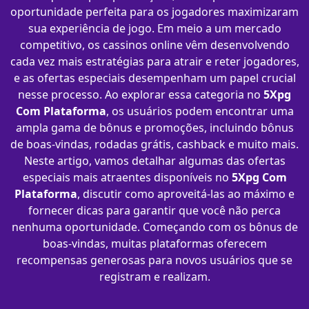
oportunidade perfeita para os jogadores maximizaram
sua experiência de jogo. Em meio a um mercado
competitivo, os cassinos online vêm desenvolvendo
cada vez mais estratégias para atrair e reter jogadores,
e as ofertas especiais desempenham um papel crucial
nesse processo. Ao explorar essa categoria no
5Xpg
Com Plataforma
, os usuários podem encontrar uma
ampla gama de bônus e promoções, incluindo bônus
de boas-vindas, rodadas grátis, cashback e muito mais.
Neste artigo, vamos detalhar algumas das ofertas
especiais mais atraentes disponíveis no
5Xpg Com
Plataforma
, discutir como aproveitá-las ao máximo e
fornecer dicas para garantir que você não perca
nenhuma oportunidade. Começando com os bônus de
boas-vindas, muitas plataformas oferecem
recompensas generosas para novos usuários que se
registram e realizam.