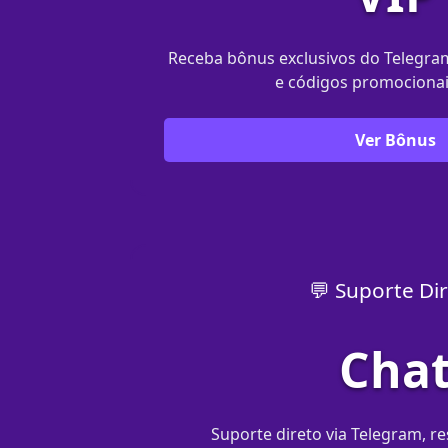
Receba bônus exclusivos do Telegra
e códigos promocionai
Ver Bônus
💬 Suporte Di
Cha
Suporte direto via Telegram, r