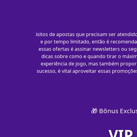
isitos de apostas que precisam ser atendi
e por tempo limitado, então é recomenda
essas ofertas é assinar newsletters ou se
dicas sobre como e quando tirar o máximo 
experiência de jogo, mas também propor
sucesso, é vital aproveitar essas promoçõ
🎁 Bônus Exclu
VIP