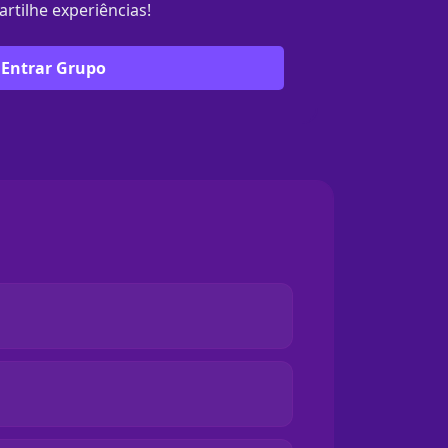
rtilhe experiências!
Entrar Grupo