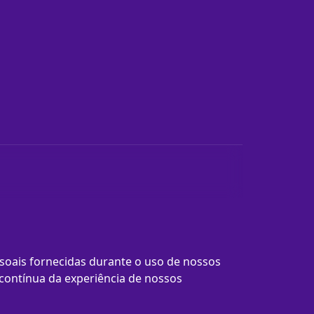
soais fornecidas durante o uso de nossos
 contínua da experiência de nossos