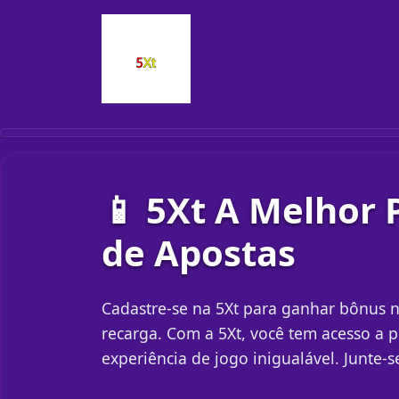
📱 5Xt A Melhor 
de Apostas
Cadastre-se na 5Xt para ganhar bônus 
recarga. Com a 5Xt, você tem acesso a 
experiência de jogo inigualável. Junte-