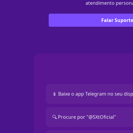
atendimento persona
Falar Suport
📱 Baixe o app Telegram no seu disp
🔍 Procure por "@5XtOficial"