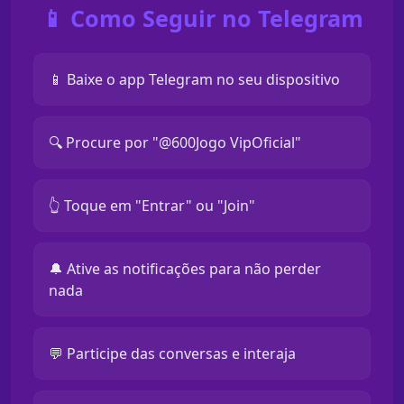
📱 Como Seguir no Telegram
📱 Baixe o app Telegram no seu dispositivo
🔍 Procure por "@600Jogo VipOficial"
👆 Toque em "Entrar" ou "Join"
🔔 Ative as notificações para não perder
nada
💬 Participe das conversas e interaja