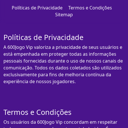
Políticas de Privacidade
Termos e Condições
Sitemap
Políticas de Privacidade
A 600Jogo Vip valoriza a privacidade de seus usuários e
está empenhada em proteger todas as informações
pessoais fornecidas durante o uso de nossos canais de
comunicação. Todos os dados coletados são utilizados
exclusivamente para fins de melhoria contínua da
experiência de nossos jogadores.
Termos e Condições
Os usuários da 600Jogo Vip concordam em respeitar