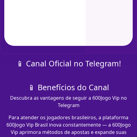
📱 Canal Oficial no Telegram!
📱 Benefícios do Canal
Descubra as vantagens de seguir a 600Jogo Vip no
Telegram
Para atender os jogadores brasileiros, a plataforma
600Jogo Vip Brasil inova constantemente — a 600Jogo
Vip aprimora métodos de apostas e expande suas