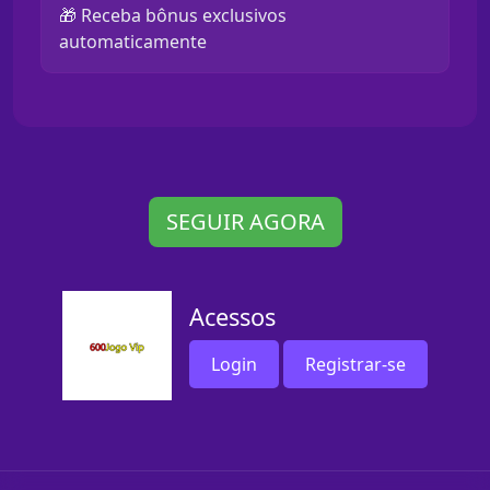
🎁 Receba bônus exclusivos
automaticamente
SEGUIR AGORA
Acessos
Login
Registrar-se