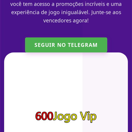
você tem acesso a promoções incríveis e uma
experiência de jogo inigualável. Junte-se aos
vencedores agora!
SEGUIR NO TELEGRAM