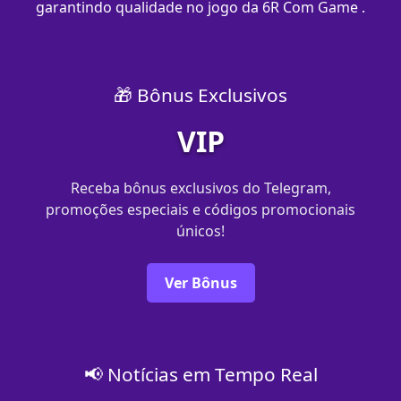
garantindo qualidade no jogo da 6R Com Game .
🎁 Bônus Exclusivos
VIP
Receba bônus exclusivos do Telegram,
promoções especiais e códigos promocionais
únicos!
Ver Bônus
📢 Notícias em Tempo Real