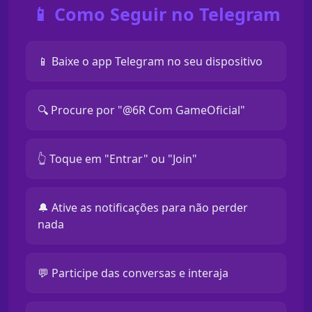
📱 Como Seguir no Telegram
📱 Baixe o app Telegram no seu dispositivo
🔍 Procure por "@6R Com GameOficial"
👆 Toque em "Entrar" ou "Join"
🔔 Ative as notificações para não perder
nada
💬 Participe das conversas e interaja