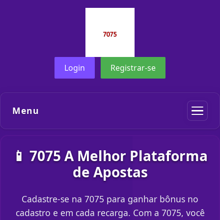
Login
Registrar-se
Menu
📱 7075 A Melhor Plataforma
de Apostas
Cadastre-se na 7075 para ganhar bônus no
cadastro e em cada recarga. Com a 7075, você