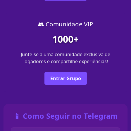
👥 Comunidade VIP
1000+
Junte-se a uma comunidade exclusiva de
jogadores e compartilhe experiências!
Entrar Grupo
📱 Como Seguir no Telegram