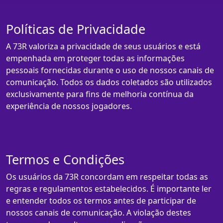
Políticas de Privacidade
A 73R valoriza a privacidade de seus usuários e está
empenhada em proteger todas as informações
pessoais fornecidas durante o uso de nossos canais de
comunicação. Todos os dados coletados são utilizados
exclusivamente para fins de melhoria contínua da
experiência de nossos jogadores.
Termos e Condições
Os usuários da 73R concordam em respeitar todas as
regras e regulamentos estabelecidos. É importante ler
e entender todos os termos antes de participar de
nossos canais de comunicação. A violação destes