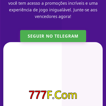
você tem acesso a promoções incríveis e uma
experiência de jogo inigualável. Junte-se aos
vencedores agora!
SEGUIR NO TELEGRAM