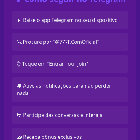
📱 Baixe o app Telegram no seu dispositivo
🔍 Procure por "@777F.ComOficial"
👆 Toque em "Entrar" ou "Join"
🔔 Ative as notificações para não perder
nada
💬 Participe das conversas e interaja
🎁 Receba bônus exclusivos