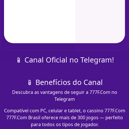
📱 Canal Oficial no Telegram!
📱 Benefícios do Canal
Descubra as vantagens de seguir a 777F.Com no
Telegram
Compatível com PC, celular e tablet, o cassino 777F.Com
777F.Com Brasil oferece mais de 300 jogos — perfeito
para todos os tipos de jogador.