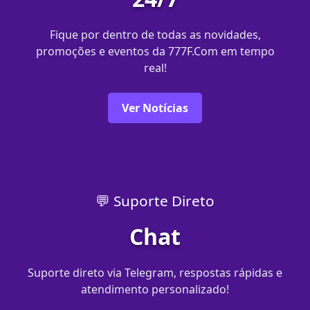
Fique por dentro de todas as novidades,
promoções e eventos da 777F.Com em tempo
real!
Ver Notícias
💬 Suporte Direto
Chat
Suporte direto via Telegram, respostas rápidas e
atendimento personalizado!