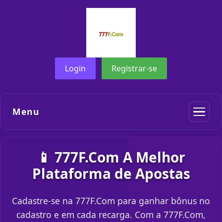
Login
Registrar-se
Menu
📱 777F.Com A Melhor
Plataforma de Apostas
Cadastre-se na 777F.Com para ganhar bônus no
cadastro e em cada recarga. Com a 777F.Com,