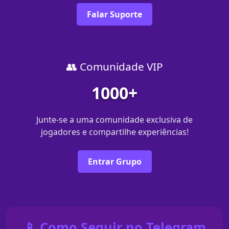
Falar Suporte
👥 Comunidade VIP
1000+
Junte-se a uma comunidade exclusiva de
jogadores e compartilhe experiências!
Entrar Grupo
📱 Como Seguir no Telegram