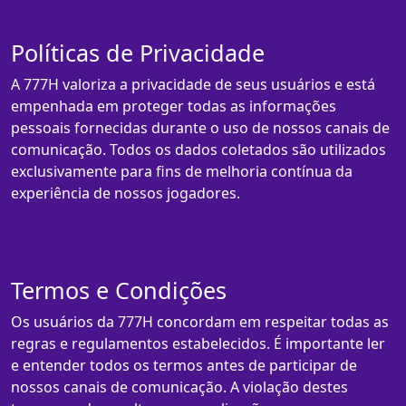
Políticas de Privacidade
A 777H valoriza a privacidade de seus usuários e está
empenhada em proteger todas as informações
pessoais fornecidas durante o uso de nossos canais de
comunicação. Todos os dados coletados são utilizados
exclusivamente para fins de melhoria contínua da
experiência de nossos jogadores.
Termos e Condições
Os usuários da 777H concordam em respeitar todas as
regras e regulamentos estabelecidos. É importante ler
e entender todos os termos antes de participar de
nossos canais de comunicação. A violação destes