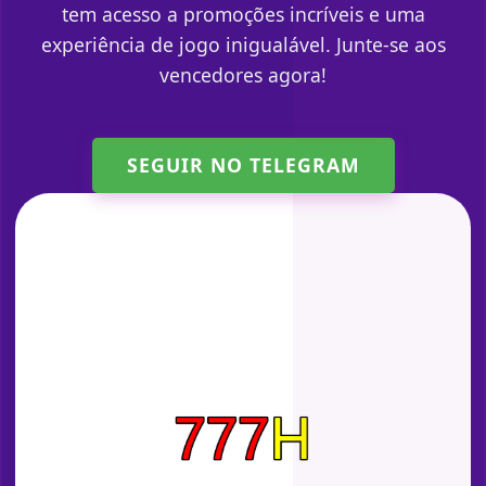
tem acesso a promoções incríveis e uma
experiência de jogo inigualável. Junte-se aos
vencedores agora!
SEGUIR NO TELEGRAM