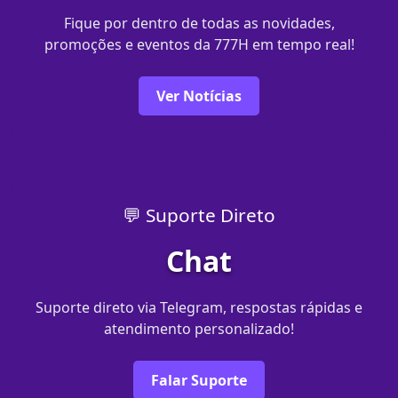
Fique por dentro de todas as novidades,
promoções e eventos da 777H em tempo real!
Ver Notícias
💬 Suporte Direto
Chat
Suporte direto via Telegram, respostas rápidas e
atendimento personalizado!
Falar Suporte