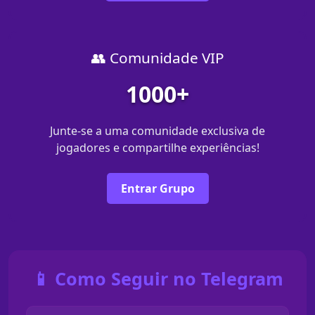
👥 Comunidade VIP
1000+
Junte-se a uma comunidade exclusiva de
jogadores e compartilhe experiências!
Entrar Grupo
📱 Como Seguir no Telegram