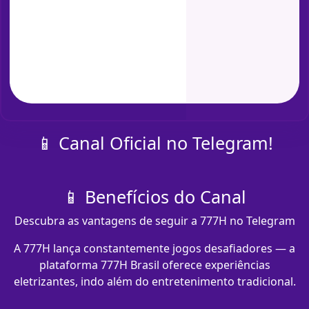
📱 Canal Oficial no Telegram!
📱 Benefícios do Canal
Descubra as vantagens de seguir a 777H no Telegram
A 777H lança constantemente jogos desafiadores — a
plataforma 777H Brasil oferece experiências
eletrizantes, indo além do entretenimento tradicional.