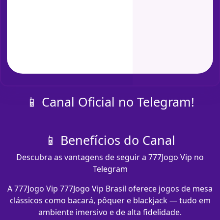
📱 Canal Oficial no Telegram!
📱 Benefícios do Canal
Descubra as vantagens de seguir a 777Jogo Vip no
Telegram
A 777Jogo Vip 777Jogo Vip Brasil oferece jogos de mesa
clássicos como bacará, pôquer e blackjack — tudo em
ambiente imersivo e de alta fidelidade.