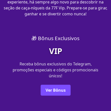
experiente, há sempre algo novo para descobrir na
seção de caça-níqueis da 77F Vip. Prepare-se para girar,
ganhar e se divertir como nunca!
🎁 Bônus Exclusivos
VIP
Receba bônus exclusivos do Telegram,
promoções especiais e códigos promocionais
únicos!
Ver Bônus