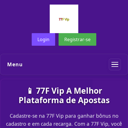
Login
Registrar-se
Menu
📱 77F Vip A Melhor
Plataforma de Apostas
Cadastre-se na 77F Vip para ganhar bônus no
cadastro e em cada recarga. Com a 77F Vip, você