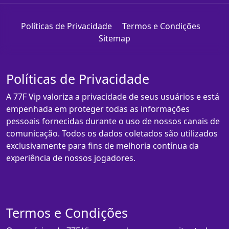
Políticas de Privacidade
Termos e Condições
Sitemap
Políticas de Privacidade
A 77F Vip valoriza a privacidade de seus usuários e está
empenhada em proteger todas as informações
pessoais fornecidas durante o uso de nossos canais de
comunicação. Todos os dados coletados são utilizados
exclusivamente para fins de melhoria contínua da
experiência de nossos jogadores.
Termos e Condições