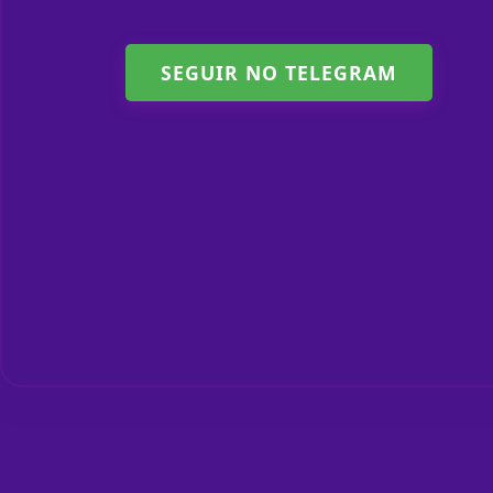
SEGUIR NO TELEGRAM