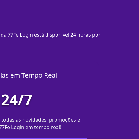
m
da 77Fe Login está disponível 24 horas por
cias em Tempo Real
24/7
e todas as novidades, promoções e
77Fe Login em tempo real!