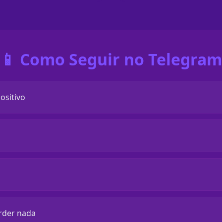
📱 Como Seguir no Telegram
ositivo
erder nada