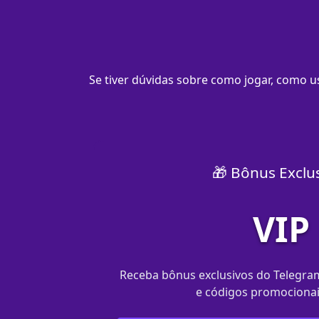
Se tiver dúvidas sobre como jogar, como u
🎁 Bônus Exclu
VIP
Receba bônus exclusivos do Telegra
e códigos promocionai