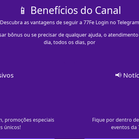
📱 Benefícios do Canal
Descubra as vantagens de seguir a 77Fe Login no Telegra
sar bônus ou se precisar de qualquer ajuda, o atendimento 
dia, todos os dias, por
sivos
📢 Notí
m, promoções especiais
Fique por dentro d
s únicos!
eventos da 