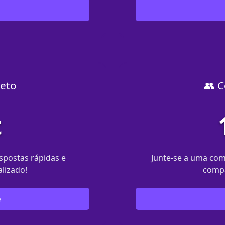
reto
👥 
t
espostas rápidas e
Junte-se a uma com
lizado!
compa
e