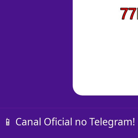
📱 Canal Oficial no Telegram!