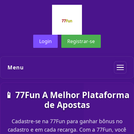
Login
Registrar-se
Menu
📱 77Fun A Melhor Plataforma
de Apostas
Cadastre-se na 77Fun para ganhar bônus no
cadastro e em cada recarga. Com a 77Fun, você