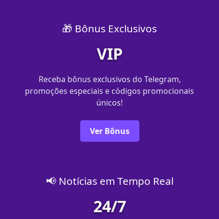
🎁 Bônus Exclusivos
VIP
Receba bônus exclusivos do Telegram,
promoções especiais e códigos promocionais
únicos!
Ver Bônus
📢 Notícias em Tempo Real
24/7