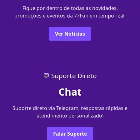
Fique por dentro de todas as novidades,
promoções e eventos da 77Fun em tempo real!
Ver Notícias
💬 Suporte Direto
Chat
Suporte direto via Telegram, respostas rápidas e
atendimento personalizado!
Falar Suporte