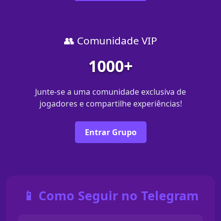
👥 Comunidade VIP
1000+
Junte-se a uma comunidade exclusiva de
jogadores e compartilhe experiências!
Entrar Grupo
📱 Como Seguir no Telegram