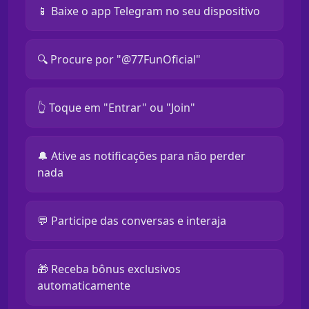
📱 Baixe o app Telegram no seu dispositivo
🔍 Procure por "@77FunOficial"
👆 Toque em "Entrar" ou "Join"
🔔 Ative as notificações para não perder
nada
💬 Participe das conversas e interaja
🎁 Receba bônus exclusivos
automaticamente