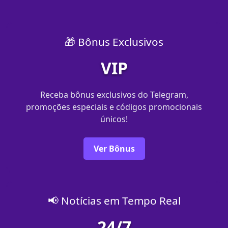
🎁 Bônus Exclusivos
VIP
Receba bônus exclusivos do Telegram,
promoções especiais e códigos promocionais
únicos!
Ver Bônus
📢 Notícias em Tempo Real
24/7