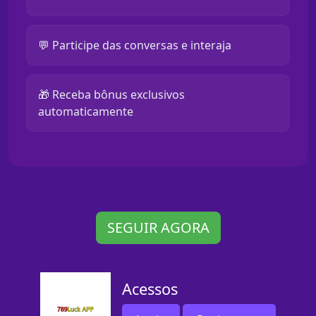
💬 Participe das conversas e interaja
🎁 Receba bônus exclusivos
automaticamente
SEGUIR AGORA
Acessos