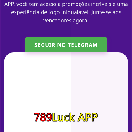
APP, você tem acesso a promoções incríveis e uma
experiência de jogo inigualável. Junte-se aos
vencedores agora!
SEGUIR NO TELEGRAM