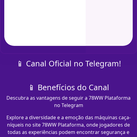
📱 Canal Oficial no Telegram!
📱 Benefícios do Canal
Descubra as vantagens de seguir a 78WW Plataforma
no Telegram
Explore a diversidade e a emoção das máquinas caça-
níqueis no site 78WW Plataforma, onde jogadores de
todas as experiências podem encontrar segurança e