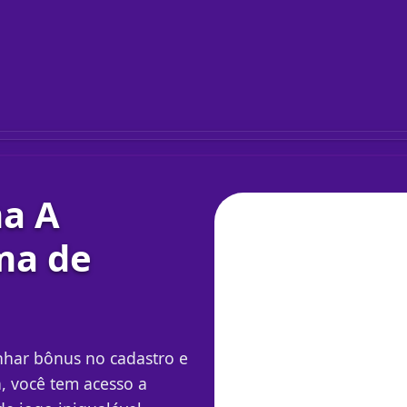
ma A
ma de
nhar bônus no cadastro e
, você tem acesso a