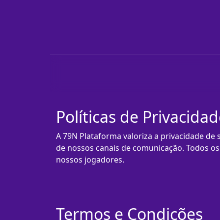
Políticas de Privacida
A 79N Plataforma valoriza a privacidade de
de nossos canais de comunicação. Todos os 
nossos jogadores.
Termos e Condições