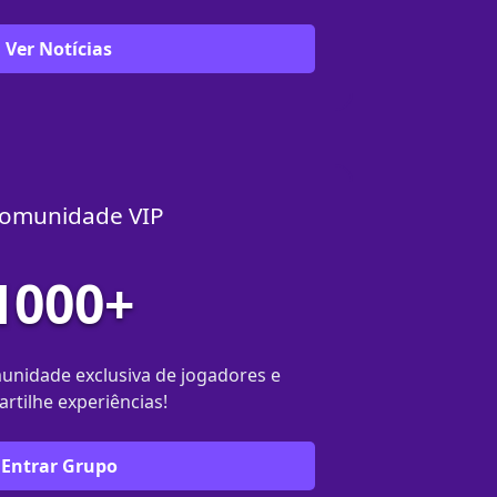
Ver Notícias
Comunidade VIP
1000+
unidade exclusiva de jogadores e
rtilhe experiências!
Entrar Grupo