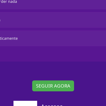
erder nada
a
aticamente
SEGUIR AGORA