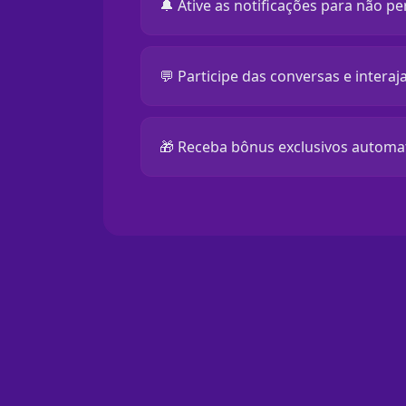
🔔 Ative as notificações para não p
💬 Participe das conversas e interaj
🎁 Receba bônus exclusivos autom