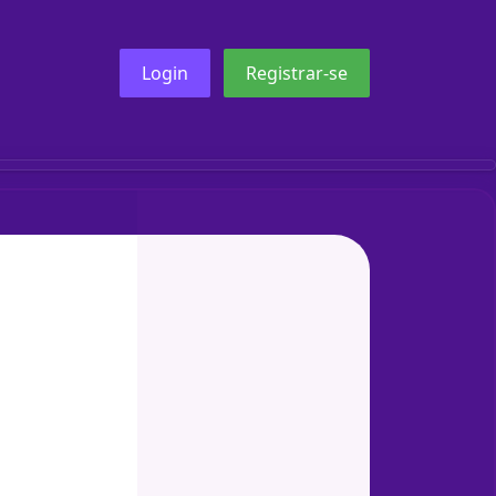
Login
Registrar-se