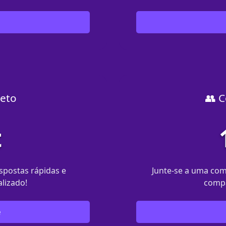
reto
👥 
t
espostas rápidas e
Junte-se a uma com
lizado!
compa
e