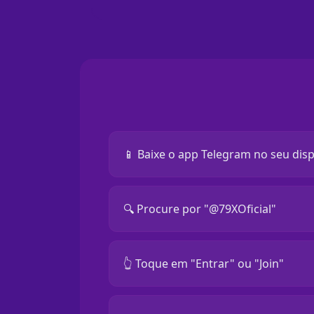
📱 Baixe o app Telegram no seu disp
🔍 Procure por "@79XOficial"
👆 Toque em "Entrar" ou "Join"