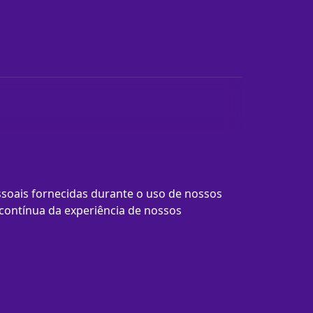
ssoais fornecidas durante o uso de nossos
 contínua da experiência de nossos