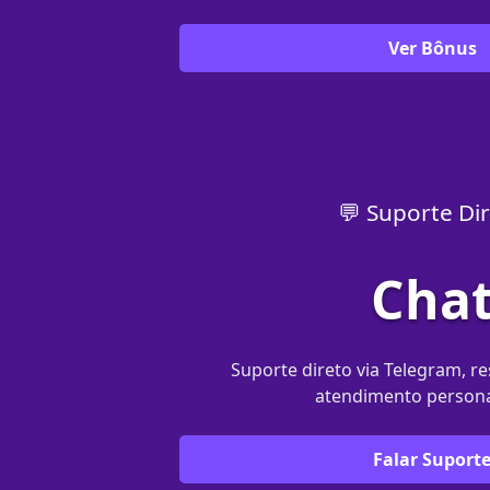
Ver Bônus
💬 Suporte Di
Cha
Suporte direto via Telegram, r
atendimento persona
Falar Suport