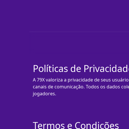
Políticas de Privacida
A 79X valoriza a privacidade de seus usuár
canais de comunicação. Todos os dados cole
jogadores.
Termos e Condições