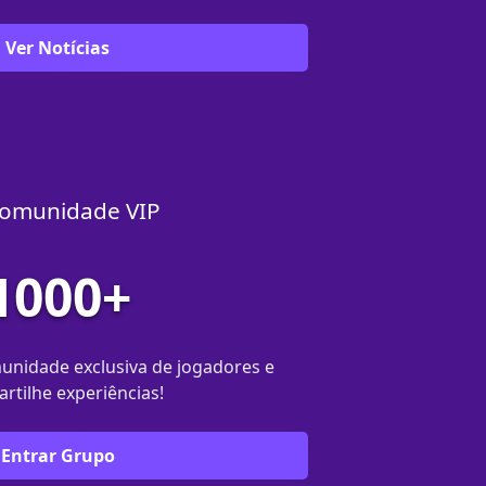
Ver Notícias
Comunidade VIP
1000+
unidade exclusiva de jogadores e
rtilhe experiências!
Entrar Grupo