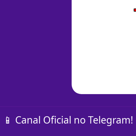
📱 Canal Oficial no Telegram!