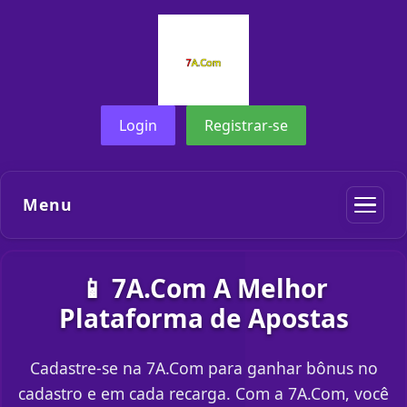
Login
Registrar-se
Menu
📱 7A.Com A Melhor
Plataforma de Apostas
Cadastre-se na 7A.Com para ganhar bônus no
cadastro e em cada recarga. Com a 7A.Com, você