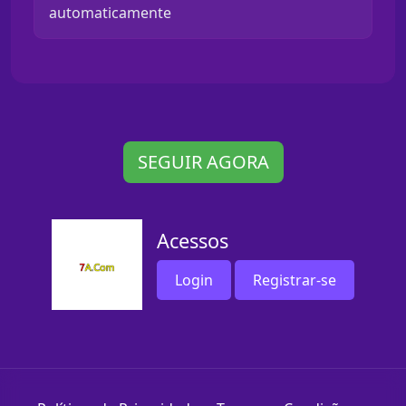
automaticamente
SEGUIR AGORA
Acessos
Login
Registrar-se