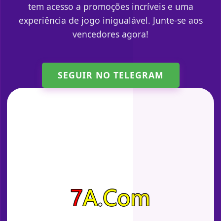
tem acesso a promoções incríveis e uma
experiência de jogo inigualável. Junte-se aos
vencedores agora!
SEGUIR NO TELEGRAM