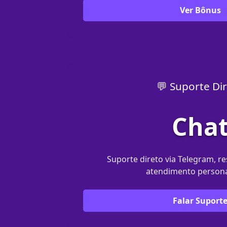
Ver Bônus
💬 Suporte Di
Cha
Suporte direto via Telegram, r
atendimento persona
Falar Suport