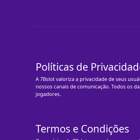
Políticas de Privacida
A 7Bslot valoriza a privacidade de seus us
nossos canais de comunicação. Todos os dad
jogadores.
Termos e Condições