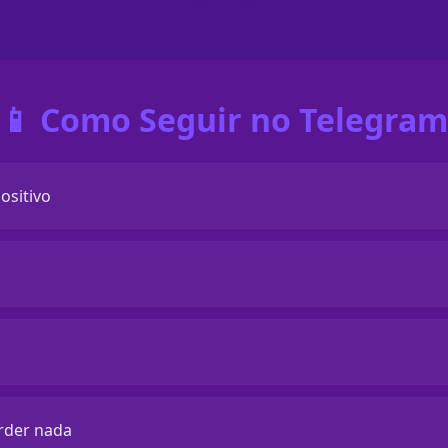
📱 Como Seguir no Telegram
ositivo
erder nada