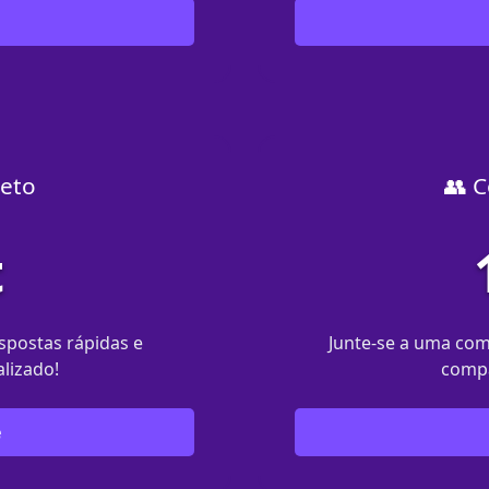
reto
👥 
t
espostas rápidas e
Junte-se a uma com
lizado!
compa
e