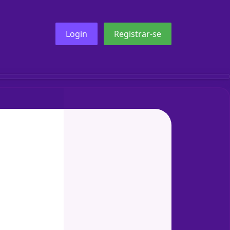
Login
Registrar-se