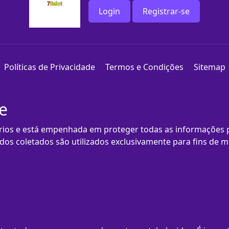
Login
Registrar-se
Políticas de Privacidade
Termos e Condições
Sitemap
de
uários e está empenhada em proteger todas as informações 
os coletados são utilizados exclusivamente para fins de m