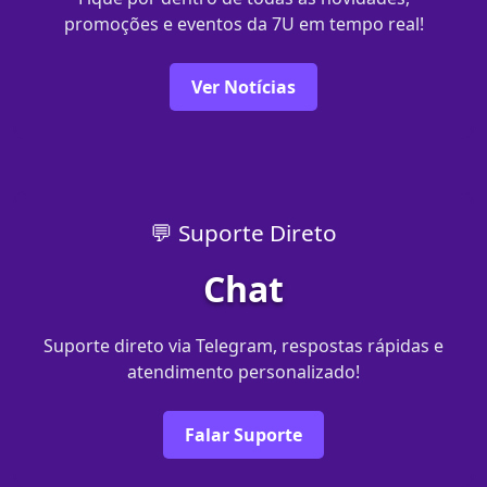
promoções e eventos da 7U em tempo real!
Ver Notícias
💬 Suporte Direto
Chat
Suporte direto via Telegram, respostas rápidas e
atendimento personalizado!
Falar Suporte