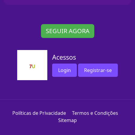
SEGUIR AGORA
Acessos
Login
Registrar-se
Políticas de Privacidade
Termos e Condições
Sitemap