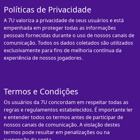
Políticas de Privacidade
A 7U valoriza a privacidade de seus usuários e está
empenhada em proteger todas as informações
pessoais fornecidas durante o uso de nossos canais de
comunicação. Todos os dados coletados são utilizados
exclusivamente para fins de melhoria contínua da
experiência de nossos jogadores.
Termos e Condições
Os usuários da 7U concordam em respeitar todas as
regras e regulamentos estabelecidos. É importante ler
e entender todos os termos antes de participar de
nossos canais de comunicação. A violação destes
termos pode resultar em penalizações ou na
suspensão da conta.