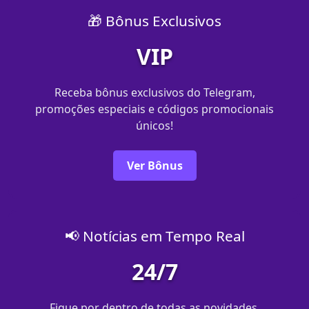
🎁 Bônus Exclusivos
VIP
Receba bônus exclusivos do Telegram,
promoções especiais e códigos promocionais
únicos!
Ver Bônus
📢 Notícias em Tempo Real
24/7
Fique por dentro de todas as novidades,