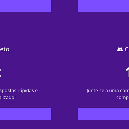
reto
👥 
t
espostas rápidas e
Junte-se a uma com
lizado!
compa
e