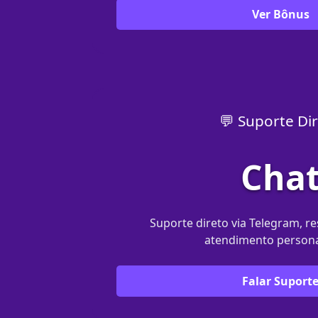
Ver Bônus
💬 Suporte Di
Cha
Suporte direto via Telegram, r
atendimento persona
Falar Suport