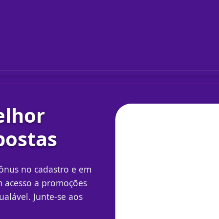
elhor
postas
ônus no cadastro e em
m acesso a promoções
ualável. Junte-se aos