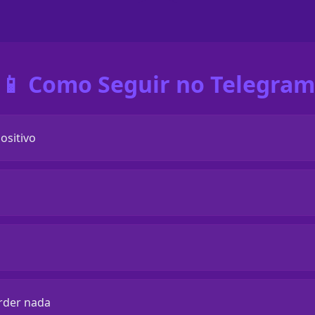
📱 Como Seguir no Telegram
ositivo
erder nada