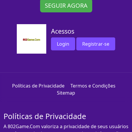
SEGUIR AGORA
Acessos
Login
Registrar-se
Políticas de Privacidade
Termos e Condições
Sitemap
Políticas de Privacidade
A 802Game.Com valoriza a privacidade de seus usuários