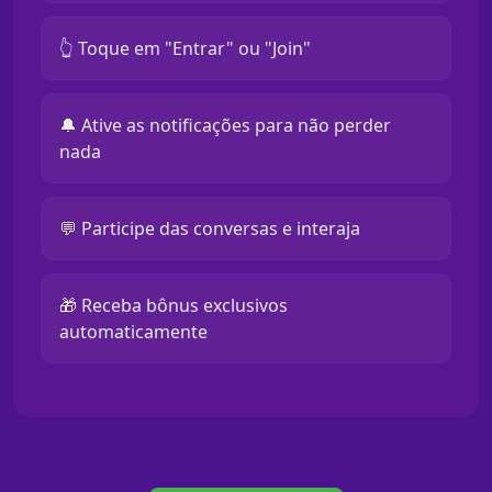
👆 Toque em "Entrar" ou "Join"
🔔 Ative as notificações para não perder
nada
💬 Participe das conversas e interaja
🎁 Receba bônus exclusivos
automaticamente