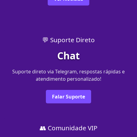
💬 Suporte Direto
Chat
Suporte direto via Telegram, respostas rápidas e
atendimento personalizado!
Falar Suporte
👥 Comunidade VIP