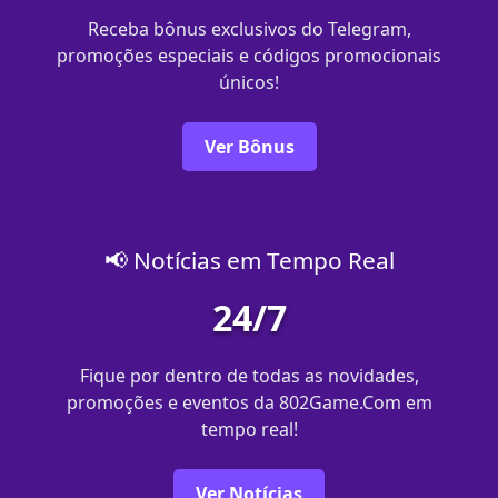
Receba bônus exclusivos do Telegram,
promoções especiais e códigos promocionais
únicos!
Ver Bônus
📢 Notícias em Tempo Real
24/7
Fique por dentro de todas as novidades,
promoções e eventos da 802Game.Com em
tempo real!
Ver Notícias