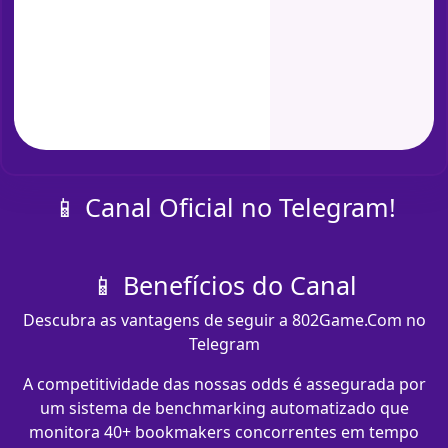
📱 Canal Oficial no Telegram!
📱 Benefícios do Canal
Descubra as vantagens de seguir a 802Game.Com no
Telegram
A competitividade das nossas odds é assegurada por
um sistema de benchmarking automatizado que
monitora 40+ bookmakers concorrentes em tempo