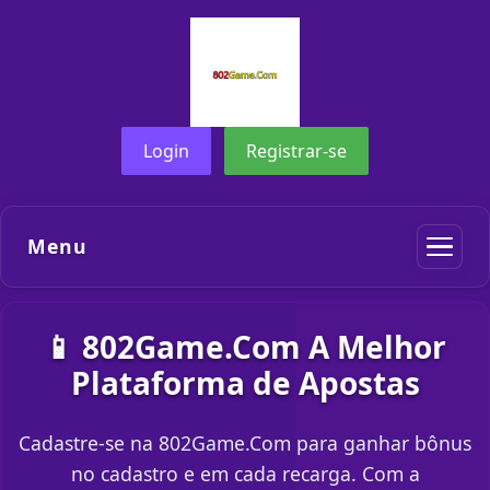
Login
Registrar-se
Menu
📱 802Game.Com A Melhor
Plataforma de Apostas
Cadastre-se na 802Game.Com para ganhar bônus
no cadastro e em cada recarga. Com a