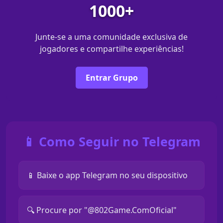
1000+
Junte-se a uma comunidade exclusiva de
jogadores e compartilhe experiências!
Entrar Grupo
📱 Como Seguir no Telegram
📱 Baixe o app Telegram no seu dispositivo
🔍 Procure por "@802Game.ComOficial"